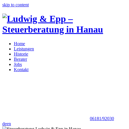
skip to content
Home
Leistungen
Historie
Berater
Jobs
Kontakt
06181/92030
de
en